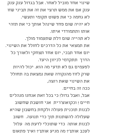
שינוי אחד מוביל לאחר. אבל בגדול ענק ענק 
ענק אם את ממש תרצי את זה את תביני שזו 
לא גחמה כי את פשוט תקומי ותעשי.
לא יהיה שום פחד שינהל אותך כי את תזהי 
אותו ותתמודדי איתו.
לא תהייה שום דלת שתעמוד מולך.
את תמצאי את כל הדרכים לחולל את השינוי.
יום אחד תבכי, יום אחד תצחקי ולאורך כל 
הדרך  תתקדמי לכיוון היעד.
לפעמים גם לא תדעי מה הוא. יכול להיות  
שרק לזוז מהנקודה שאת נמצאת בה תחולל 
את השינוי שאת רוצה,
ככה זה בחיים.
אבל, ואבל גדול! כי בכל זאת אנחנו מנהלים 
חיים ! וכקואוצ'רית  אני חושבת שחשוב 
לבנות תוכנית פעולה ולקחת בחשבון שהיא 
שעלולה להשתנות תוך כדי תנועה.  חשוב 
לבנות אותה  כדי שתוכלי לדעת מה  עלול 
לעכב אותך? מה מניע אותך? ואיך פתאום 