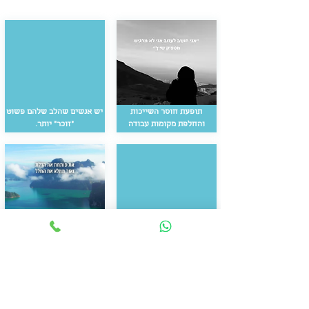
תופעת חוסר השייכות
יש אנשים שהלב שלהם פשוט
והחלפת מקומות עבודה
״זוכר״ יותר.
5 דקות
מדיטציה לשינוי קריירה