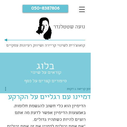
050-8387806
נועה שטטלנדר
קואוצ'רית לשינוי קריירה ושיווק רעיונות עסקיים
בלוג
קוראים על שינוי
סיפורים קצרים על כסף
זמן קריאה 1 דקות
דמיינו עם רגליים על הקרקע
הדימיון הוא כלי חשוב להגשמת חלומות.
באמצעות הדימיון אפשר לדעת מה אתם 
רוצים להיות כשתהיו גדולים.
"אם אתם יכולים לדמיין את זה אתם יכולים 