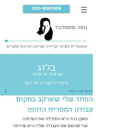
050-8387806
נועה שטטלנדר
קואוצ'רית לשינוי קריירה ושיווק רעיונות עסקיים
בלוג
קוראים על שינוי
סיפורים קצרים על כסף
זמן קריאה 1 דקות
הפחד שלי שארקב במקום
עבודה המסריח הזה!!!!
פאק! ככה היא התחילה את השיחה!
אני שונאת את העבודה שלי! היא שירתה 