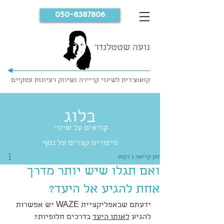
050-8387806
נועה שטטלנדר
קואוצ'רית לשינוי קריירה ושיווק רעיונות עסקיים
בלוג
קוראים על שינוי
סיפורים קצרים על כסף
זמן קריאה 1 דקות
ואם תגלו שיש יותר מדרך
אחת להגיע אל היעד?
ידעתם שבאפליקציית WAZE יש אפשרות 
להגיע 
לאותו היעד
 בדרכים חלופיות?