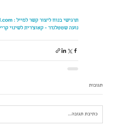
תרגישי בנוח ליצור קשר למייל : noas077@gmail.com אפשר גם לנייד 050-8387806
נועה שטטלנדר - קאוצ'רית לשינוי קריי
תגובות
כתיבת תגובה...