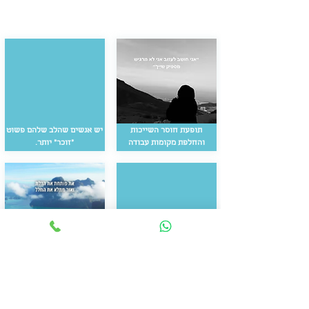
תופעת חוסר השייכות
יש אנשים שהלב שלהם פשוט
והחלפת מקומות עבודה
״זוכר״ יותר.
5 דקות
מדיטציה לשינוי קריירה