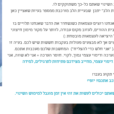
הלב" יתכן  שבעיית הלב מורכבת ממספר בעיות שאציין כאן 
אנחנו רוצים עצמאות כשנשחרר את הדבר שאנחנו תלויים בו 
ת ההורים, לעזוב מקום עבודה, לוותר על מקור מימון חיצוני 
 היציאה לעצמאות מובטחת :) 
ים אך לא מבצעים פעולות בעקבות חששות שיש לכם. בעיה זו 
( "אני חלש כדי להצליח")  המחשבות שלכם מעכבות אתכם.
רכה ודימוי עצמי נמוך, לקוי. חוסר הערכה = אני לא שווה, אני 
 דימוי עצמי, מחייב מצידכם פתיחות לתרגילים, למידה 
תקוע בעבר! 
ב אתכם? יופי!
תם יכולים לעשות את זה! אין זמן מוגבל למימוש השינוי.