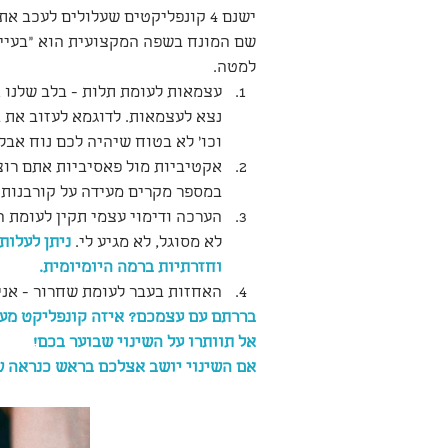
ישנם 4 קונפליקטים שעלולים לעכב את השינוי שאתם כל-כך משתוקקים לו.
שם המונח בשפה המקצועית הוא "בעיית 
למטה.
עצמאות לעומת תלות - בלב שלנו 
נצא לעצמאות. לדוגמא לעזוב את בי
וכו' לא בטוח שיהיה לכם נוח אבל
אקטיביות מול פאסיביות אתם רוצ
במספר מקרים מעידה על קורבנות.
הערכה ודימוי עצמי תקין לעומת הע
לא מסוגל, לא מגיע לי.
 ניתן לעלות
וחזרתיות ברמה היומיומית.
האחזות בעבר לעומת שחרור - אני 
בררתם עם עצמכם? איזה קונפליקט מעכ
אל תוותרו על השינוי שבוער בכם!
אם השינוי יושב אצלכם בראש כנראה שא