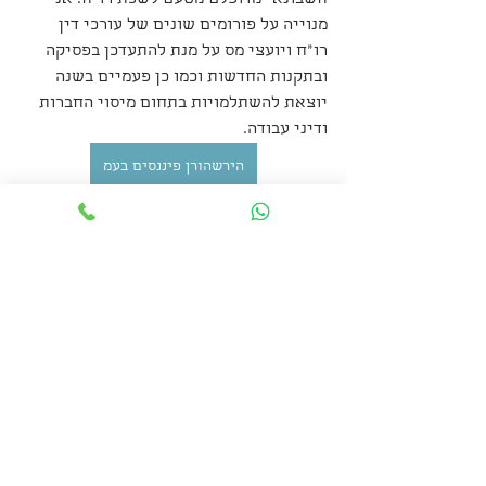
חשבונאי מדופלם מטעם לשכת רו"ח. אני 
מנוייה על פורומים שונים של עורכי דין 
רו"ח ויועצי מס על מנת להתעדכן בפסיקה 
ובתקנות החדשות וכמו כן פעמיים בשנה 
יוצאת להשתלמויות בתחום מיסוי החברות 
ודיני עבודה.  
הירשהורן פיננסים בעמ
"תבחרי עבודה שאת אוהבת ולא תצטרכי 
לעבוד יותר אפילו יום אחד בחייך."
תרגישי בנוח ליצור איתי קשר לנייד 050-
8387806 אפשר גם למייל 
noas077@gmail.com
נועה שטטלנדר קאוצ'רית לשינוי קריירה 
ושיווק רעיונות עסקיים