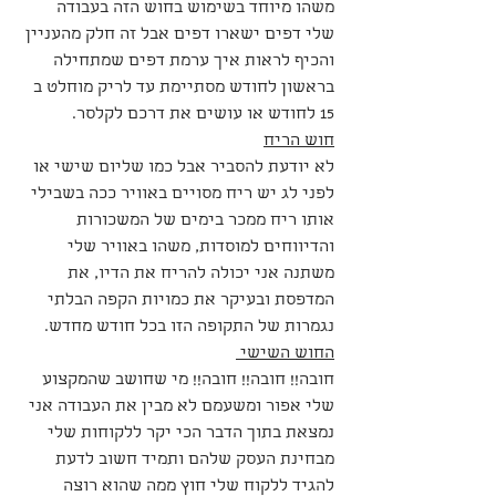
משהו מיוחד בשימוש בחוש הזה בעבודה 
שלי דפים ישארו דפים אבל זה חלק מהעניין 
והכיף לראות איך ערמת דפים שמתחילה 
בראשון לחודש מסתיימת עד לריק מוחלט ב 
15 לחודש או עושים את דרכם לקלסר. 
חוש הריח
לא יודעת להסביר אבל כמו שליום שישי או 
לפני לג יש ריח מסויים באוויר ככה בשבילי 
אותו ריח ממכר בימים של המשכורות 
והדיווחים למוסדות, משהו באוויר שלי 
משתנה אני יכולה להריח את הדיו, את 
המדפסת ובעיקר את כמויות הקפה הבלתי 
נגמרות של התקופה הזו בכל חודש מחדש. 
החוש השישי 
חובה!! חובה!! חובה!! מי שחושב שהמקצוע 
שלי אפור ומשעמם לא מבין את העבודה אני 
נמצאת בתוך הדבר הכי יקר ללקוחות שלי 
מבחינת העסק שלהם ותמיד חשוב לדעת 
להגיד ללקוח שלי חוץ ממה שהוא רוצה 