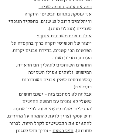
הנה לכם ראיון מעורר השראה.
במה את עוסקת וכמה שנים-
אני עוסקת בתחום תכשיטי היוקרה 
והיהלומים קרוב ל 15 שנים, בתפקיד הנוכחי 
שנתיים (מנהלת מותג). 
אילו חושים משרתים אותך?
ייצור של תכשיטי יוקרה כרוך בהקפדה על 
הפרטים הכי קטנים, בחירת אבנים יקרות, 
הערכת כמויות ושווי. 
החושים השותפים לתהליך הם הראייה, 
המישוש, ולעתים אפילו השמיעה 
(כשמוודאים שאין אבנים משוחררות 
בתכשיט).
אבל זה לא מסתכם בזה – ישנם חושים 
שאולי לא נמנים עם חמשת החושים 
'הרגילים' אולם לטעמי שווה לציין אותם.
חוש עסקי
 (צריך לדעת להתמקח על מחירים, 
להתאים את התכשיטים לקהל היעד, לברור 
סחורות), 
חוש הטעם
 – צריך חוש לסגנון 