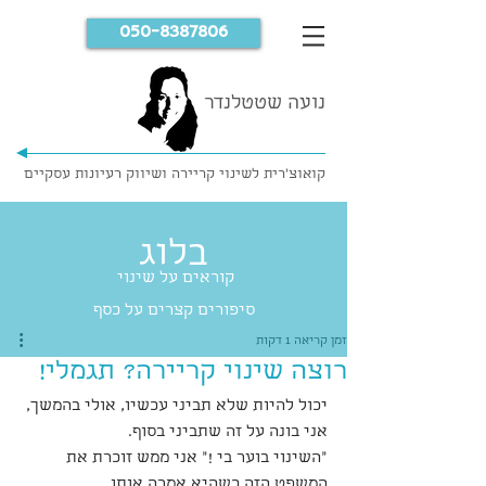
050-8387806
נועה שטטלנדר
קואוצ'רית לשינוי קריירה ושיווק רעיונות עסקיים
בלוג
קוראים על שינוי
סיפורים קצרים על כסף
זמן קריאה 1 דקות
רוצה שינוי קריירה? תגמלי!
יכול להיות שלא תביני עכשיו, אולי בהמשך, 
אני בונה על זה שתביני בסוף.
"השינוי בוער בי !" אני ממש זוכרת את 
המשפט הזה כשהיא אמרה אותו.