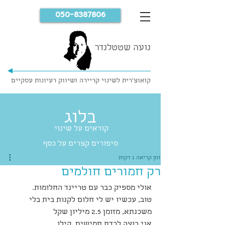
050-8387806
נועה שטטלנדר
קואוצ'רית לשינוי קריירה ושיווק רעיונות עסקיים
בלוג
קוראים על שינוי
סיפורים קצרים על כסף
זמן קריאה 1 דקות
רק חמורים חולמים
אולי מספיק כבר עם טריינד החלומות.
טוב, עכשיו יש לי חלום לקנות בית בלי 
משכנתא, מזומן 2.5 מיליון שקל
אני רוצה לרדת חמישים  קילו.