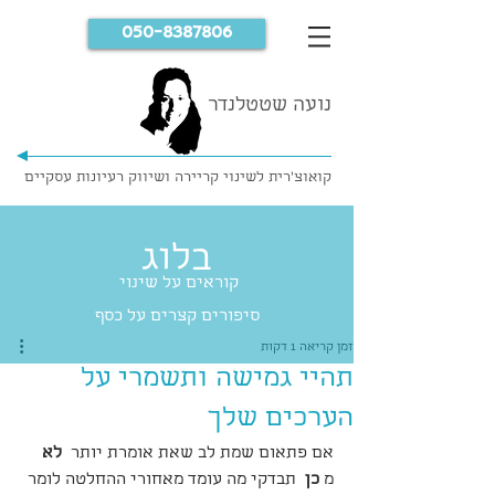
050-8387806
נועה שטטלנדר
קואוצ'רית לשינוי קריירה ושיווק רעיונות עסקיים
בלוג
קוראים על שינוי
סיפורים קצרים על כסף
זמן קריאה 1 דקות
תהיי גמישה ותשמרי על
הערכים שלך
אם פתאום שמת לב שאת אומרת יותר  
לא
מ 
כן  
תבדקי מה עומד מאחורי ההחלטה לומר 