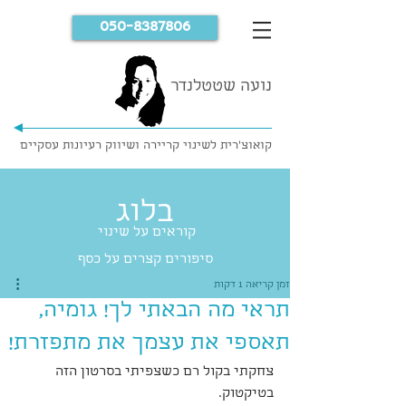
050-8387806
נועה שטטלנדר
קואוצ'רית לשינוי קריירה ושיווק רעיונות עסקיים
בלוג
קוראים על שינוי
סיפורים קצרים על כסף
זמן קריאה 1 דקות
תראי מה הבאתי לך! גומיה,
תאספי את עצמך את מתפזרת!
צחקתי בקול רם כשצפיתי בסרטון הזה 
בטיקטוק.