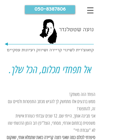
050-8387806
נועה שטטלנדר
קואוצ'רית לשינוי קריירה ושיווק רעיונות עסקיים
אל תפחדי מכלום, הכל שלך.
הפחד הזה משתק!
ממש ברגעים אלו מתחשק לך להגיש מכתב התפטרות ולסיים עם
זה, להתפטר!
אני מבינה אותך, הייתי שם. 12 שנים עבדתי כעוזרת אישית
משפטית (בתחום אזרחי, מסחרי, הוצל"פ) רוב הזמן הרגשתי שזו
לא "עבודת חיי"
סיפרתי לכולם כמה שאני רוצה קריירה כזאת שתמלא אותי, שאקום