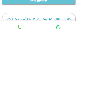
השיטה שלי
מזמינה אותך להשאיר פרטים ולשנות את מה
שביכולתך
אני רוצה שינוי
נועה שטטלנדר | שינוי קריירה ושיווק רעיונות עסקיים
noas077@gmail.com
|
050-8387806
כתובת לשיחות משנות חיים: בין גוריון 24 רמת גן. אפשר גם מרחוק
וגם בפארק שתבחרי.