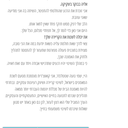
אליה בבוקר בשקיקה.
אני זוכרת את הרגע שהחלטתי להתפטר, השיחה בה אני מודיעה
שאני עוזבת.
הלב שלי דפק ממש חזק! פחד שאין לתאר אותו.
היום אני כאן כדי לומר לך, אל תפחדי מכלום, הכל שלך.
את יכולה לשנות את הקריירה שלך!
צאי לדרך שאת חולמת עליה כשאת יודעת במה את הכי טובה,
מצוידת בתוכנית פעולה מפורטת שתעזור לך להתמסר לתהליך
ולחזק את האמונה שבך,
כי במהלך השינוי יהיו רגעים שתרגישי אבודה ויחד עם זאת ראויה.
היי, שמי נועה שטטלנדר, אני קואוצ'רית מוסמכת מטעם לשכת
המאמנים בישראל, לשינוי קריירה ושיווק רעיונות עסקיים. נבחרתי
להיות מאמנת הבית של מכללת יוזמות העברתי יותר ממאה
תהליכים שגרמו לתנועה בחיים האישיים, התעסוקתיים והעסקיים.
הערך המוביל שלי הוא רצון לעזור, לכן גם כאן באתר יש מגוון
שאלות שיגרמו לשינוי משמעותי בחייך.