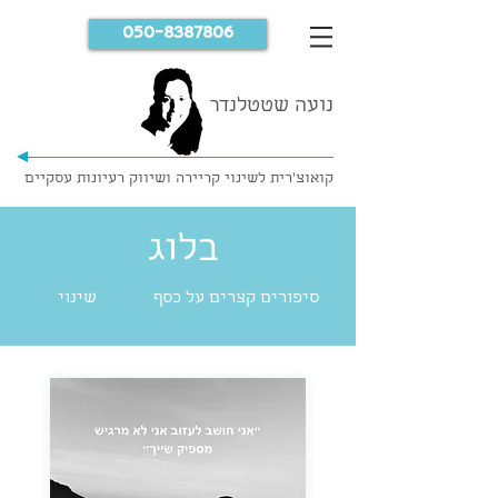
050-8387806
נועה שטטלנדר
קואוצ'רית לשינוי קריירה ושיווק רעיונות עסקיים
בלוג
סיפורים קצרים על כסף
שינוי