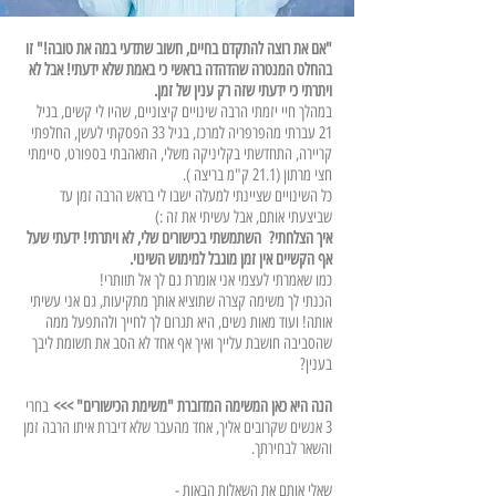
"אם את רוצה להתקדם בחיים, חשוב שתדעי במה את טובה!"
זו
בהחלט המנטרה שהדהדה בראשי כי באמת שלא ידעתי! אבל לא
ויתרתי כי ידעתי שזה רק ענין של זמן.
במהלך חיי יזמתי הרבה שינויים קיצוניים, שהיו לי קשים, בגיל
21 עברתי מהפרפריה למרכז, בגיל 33 הפסקתי לעשן, החלפתי
קריירה, התחדשתי בקליניקה משלי, התאהבתי בספורט, סיימתי
חצי מרתון (21.1 ק"מ בריצה ).
כל השינויים שציינתי למעלה ישבו לי בראש הרבה זמן עד
שביצעתי אותם, אבל עשיתי את זה :)
איך הצלחתי? השתמשתי בכישורים שלי, לא ויתרתי! ידעתי שעל
אף הקשיים אין זמן מוגבל למימוש השינוי.
כמו שאמרתי לעצמי אני אומרת גם לך אל תוותרי!
הכנתי לך משימה קצרה שתוציא אותך מתקיעות, גם אני עשיתי
אותה! ועוד מאות נשים, היא תגרום לך לחייך ולהתפעל ממה
שהסביבה חושבת עלייך ואיך אף אחד לא הסב את תשומת ליבך
בענין?
הנה היא כאן המשימה המדוברת "משימת הכישורים" >>>
בחרי
3 אנשים שקרובים אליך, אחד מהעבר שלא דיברת איתו הרבה זמן
והשאר לבחירתך.
שאלי אותם את השאלות הבאות -