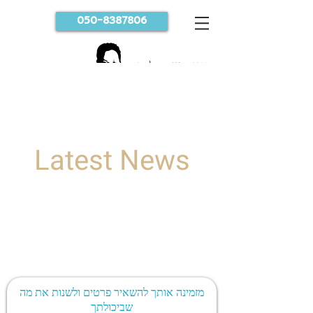
050-8387806
נועה שטטלנדר
קואוצ'רית לשינוי קריירה ושיווק רעיונות עסקיים
Latest News
I'm a title. ​Click here to edit
me.
מזמינה אותך להשאיר פרטים ולשנות את מה
שביכולתך