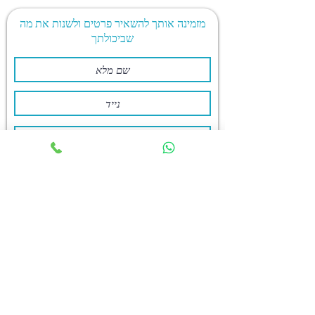
מזמינה אותך להשאיר פרטים ולשנות את מה
שביכולתך
אני רוצה שינוי
נועה שטטלנדר | שינוי קריירה ושיווק רעיונות עסקיים
noas077@gmail.com
|
050-8387806
כתובת לשיחות משנות חיים: בין גוריון 24 רמת גן. אפשר גם מרחוק
וגם בפארק שתבחרי.
עלות מפגש אחד 350 ש"ח
© כל הזכויות שמורות - נועה שטטלנדר